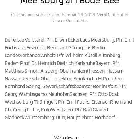
Meersburg am Bodensee
Geschrieben von
chris
am
Februar 16, 2026
. Veröffentlicht in
Unsere Geschichte
.
Der erste Vorstand: Pfr. Erwin Eckert aus Meersburg, Pfr. Emil
Fuchs aus Eisenach, Bernhard Göring aus Berlin
Landesverbände:Anhalt: Pfr. Wilhelm Küsell Altenburg
Baden: Prof. Dr. Heinrich Dietrich KarlsruheBayern: Pfr.
Matthias Simon, Arzberg (Oberfranken) Hessen, Hessen-
Nassau: Jenzsch, Oberinspektor, Frankfurt a.M.Preußen:
Bernhard Göring, Gewerkschaftsbeamter BerlinPfalz: Pfr.
Georg Wambsganss NeuhofenSachsen: Pfr. Otto Dost,
Wechselburg Thüringen: Pfr. Emil Fuchs, EisenachRheinland
Pfr. Georg Fritze, KölnWestfalen: Pfr. Karl Glauert
GladbeckWürttemberg: Dürr, Hauptlehrer, Hochdorf...
Weiterlesen