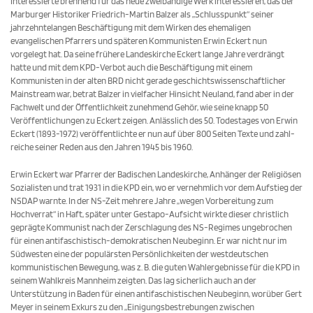
Interessierte bren­nend für das neue zweibändige Werk interessieren, das der
Marburger Historiker Friedrich-Martin Balzer als „Schlusspunkt“ seiner
jahrzehntelangen Beschäfti­gung mit dem Wirken des ehemaligen
evangelischen Pfarrers und späteren Kommunisten Erwin Eckert nun
vorgelegt hat. Da seine frühere Landeskirche Eckert lange Jahre verdrängt
hatte und mit dem KPD-Verbot auch die Beschäftigung mit einem
Kommunisten in der alten BRD nicht gerade geschichtswissenschaft­licher
Mainstream war, betrat Balzer in vielfacher Hinsicht Neuland, fand aber in der
Fachwelt und der Öffentlichkeit zunehmend Gehör, wie seine knapp 50
Veröffentlichungen zu Eckert zeigen. Anlässlich des 50. Todestages von Erwin
Eckert (1893-1972) veröf­fentlichte er nun auf über 800 Seiten Texte und zahl­
reiche seiner Reden aus den Jahren 1945 bis 1960.
Erwin Eckert war Pfarrer der Badischen Landeskirche, Anhänger der Religiösen
Sozialisten und trat 1931 in die KPD ein, wo er vernehmlich vor dem Aufstieg der
NSDAP warnte. In der NS-Zeit mehrere Jahre „wegen Vorbereitung zum
Hochverrat“ in Haft, später unter Gestapo-Aufsicht wirkte dieser christlich
geprägte Kommunist nach der Zerschlagung des NS-Regimes ungebrochen
für einen antifaschistisch-demokrati­schen Neubeginn. Er war nicht nur im
Südwesten eine der populärsten Persönlichkeiten der westdeutschen
kommunistischen Bewegung, was z. B. die guten Wahlergebnisse für die KPD in
seinem Wahlkreis Mannheim zeigten. Das lag sicherlich auch an der
Unterstützung in Baden für einen antifaschistischen Neubeginn, worüber Gert
Meyer in seinem Exkurs zu den „Einigungsbestrebungen zwischen