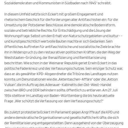
Sozialdemo­kraten und Kommunisten in Südbaden nach 1945“ schreibt.
In diesem Umfeld setzte sich Eckert mit großem Engagement und
rhetorischem Geschick für die For­derungen aller Antifaschisten ein: für die
Umsetzung der Potsdamer Beschlüsse, eine demokratische Boden­reform,
soziale und betriebliche Rechte, für Entschä­digung und die Lösung der
Wohnungsfrage. Selbst um den Erhalt von Naturschutzgebieten und kultur- ­
und kunstgeschichtlich wertvolle Bauten machte er sich Gedanken. Sein
öffentliches Auftreten für antifaschistische und sozialistische Ziele brachte
ihn in Widerspruch zu den restaurativen politischen Kräften, die den Weg der
Weststaaten-Gründung, der Renazifizierung und Remilitarisierung
beschritten. Wie schon in der Weimarer Republik geriet Erwin Eckert in das
politische Fadenkreuz und des Ver­fassungsschutzes. Sein einziger Schutz war,
dass er als gewählter KPD-Abgeordneter die Tribüne des Landtages nutzen
konnte, um Denunzia­tionen wie die „Aktentaschen-Affäre“ oder die „Aktion
Vulkan“, die im Auftrag des Adenauer-Kabinetts den Ost-West-Handel
zwischen BRD und DDR behindern sollte, öffentlich zu entlarven. Am 27. Juli
1954 stellte er im Landtag von Baden-Württemberg die bis heute aktuelle
Frage: „Wer schützt die Verfassung vor dem Verfassungsschutz?“
Bis zuletzt protestierte Eckert im Parlament gegen Angriffe auf die KPD und
andere demokratische Organisationen und gesellschaftliche Kräfte, die sich
der Remilitarisierung entgegenstellten. Denn aus­gehend von der Überzeugung