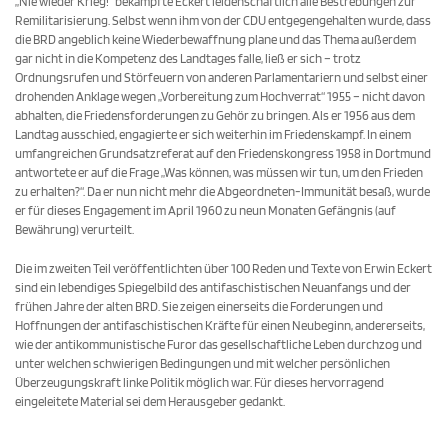
„Nie wieder Krieg!“ bekämpfte Eckert leidenschaftlich alle Bestrebungen zur
Remilitarisierung. Selbst wenn ihm von der CDU entgegengehalten wurde, dass
die BRD angeblich keine Wiederbewaffnung plane und das Thema außer­dem
gar nicht in die Kompetenz des Landtages falle, ließ er sich – trotz
Ordnungsrufen und Störfeuern von anderen Parlamentariern und selbst einer
drohenden Anklage wegen „Vorbereitung zum Hochverrat“ 1955 – nicht davon
abhalten, die Friedensforderungen zu Gehör zu bringen. Als er 1956 aus dem
Landtag ausschied, engagierte er sich weiterhin im Friedens­kampf. In einem
umfangreichen Grundsatzreferat auf den Friedenskongress 1958 in Dortmund
antwortete er auf die Frage „Was können, was müssen wir tun, um den Frieden
zu erhalten?“. Da er nun nicht mehr die Abgeordneten-Immunität besaß, wurde
er für dieses Engagement im April 1960 zu neun Monaten Gefängnis (auf
Bewährung) verurteilt.
Die im zweiten Teil veröffentlichten über 100 Reden und Texte von Erwin Eckert
sind ein lebendiges Spie­gelbild des antifaschistischen Neuanfangs und der
frühen Jahre der alten BRD. Sie zeigen einerseits die Forderungen und
Hoffnungen der antifaschistischen Kräfte für einen Neubeginn, andererseits,
wie der antikommunistische Furor das gesellschaftliche Leben durchzog und
unter welchen schwierigen Bedingun­gen und mit welcher persönlichen
Überzeugungskraft linke Politik möglich war. Für dieses hervorragend
eingeleitete Material sei dem Herausgeber gedankt.