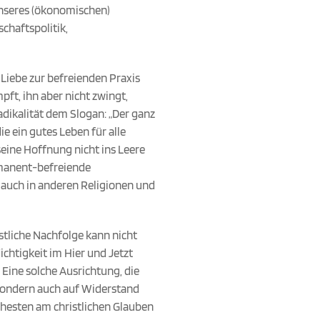
unseres (ökonomischen)
chaftspolitik,
 Liebe zur befreienden Praxis
ft, ihn aber nicht zwingt,
Radikalität dem Slogan: „Der ganz
ie ein gutes Leben für alle
seine Hoffnung nicht ins Leere
rmanent-befreiende
e auch in anderen Religionen und
stliche Nachfolge kann nicht
chtigkeit im Hier und Jetzt
 Eine solche Ausrichtung, die
 sondern auch auf Widerstand
hesten am christlichen Glauben