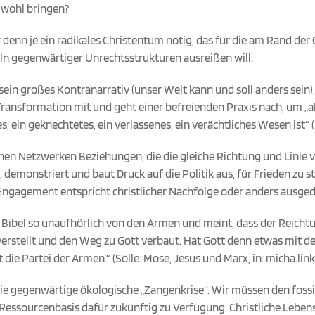
 wohl bringen?
r denn je ein radikales Christentum nötig, das für die am Rand der
n gegenwärtiger Unrechtsstrukturen ausreißen will.
 sein großes Kontranarrativ (unser Welt kann und soll anders sein)
ransformation mit und geht einer befreienden Praxis nach, um „al
, ein geknechtetes, ein verlassenes, ein verächtliches Wesen ist“ (
ichen Netzwerken Beziehungen, die die gleiche Richtung und Linie ve
 demonstriert und baut Druck auf die Politik aus, für Frieden zu s
 Engagement entspricht christlicher Nachfolge oder anders ausged
e Bibel so unaufhörlich von den Armen und meint, dass der Reicht
erstellt und den Weg zu Gott verbaut. Hat Gott denn etwas mit d
t die Partei der Armen.“ (Sölle: Mose, Jesus und Marx, in: micha.link
 die gegenwärtige ökologische „Zangenkrise“. Wir müssen den fos
Ressourcenbasis dafür zukünftig zu Verfügung. Christliche Lebens