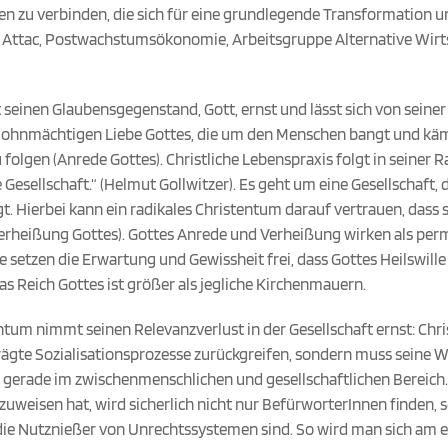
n zu verbinden, die sich für eine grundlegende Transformation 
 Attac, Postwachstumsökonomie, Arbeitsgruppe Alternative Wirts
seinen Glaubensgegenstand, Gott, ernst und lässt sich von seiner
r ohnmächtigen Liebe Gottes, die um den Menschen bangt und kämp
u folgen (Anrede Gottes). Christliche Lebenspraxis folgt in seiner 
Gesellschaft.“ (Helmut Gollwitzer). Es geht um eine Gesellschaft, d
t. Hierbei kann ein radikales Christentum darauf vertrauen, dass 
 (Verheißung Gottes). Gottes Anrede und Verheißung wirken als pe
e setzen die Erwartung und Gewissheit frei, dass Gottes Heilswill
as Reich Gottes ist größer als jegliche Kirchenmauern.
entum nimmt seinen Relevanzverlust in der Gesellschaft ernst: Chri
rägte Sozialisationsprozesse zurückgreifen, sondern muss seine Wi
gt gerade im zwischenmenschlichen und gesellschaftlichen Bereich.
zuweisen hat, wird sicherlich nicht nur BefürworterInnen finden,
ie Nutznießer von Unrechtssystemen sind. So wird man sich am e