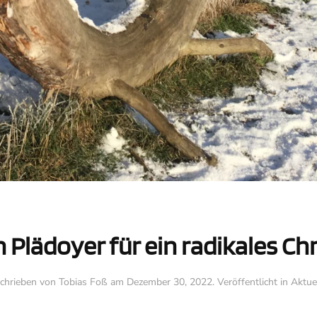
n Plädoyer für ein radikales C
chrieben von
Tobias Foß
am
Dezember 30, 2022
. Veröffentlicht in
Aktue