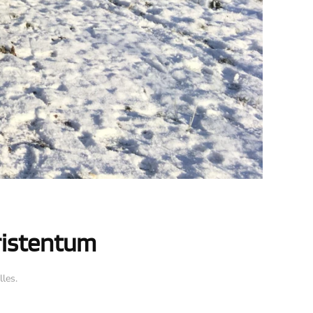
hristentum
lles
.