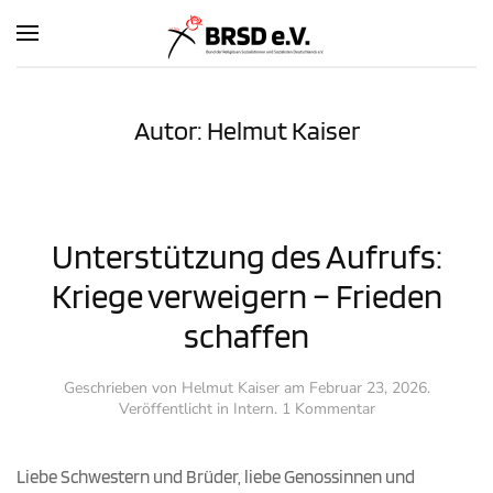
Zum Hauptinhalt springen
Autor:
Helmut Kaiser
Unterstützung des Aufrufs:
Kriege verweigern – Frieden
schaffen
Geschrieben von
Helmut Kaiser
am
Februar 23, 2026
.
zu
Veröffentlicht in
Intern
.
1 Kommentar
Unterstützung
des
Aufrufs:
Liebe Schwestern und Brüder, liebe Genossinnen und
Kriege