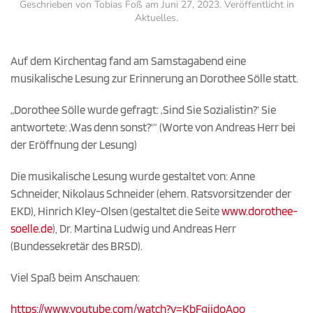
Geschrieben von
Tobias Foß
am
Juni 27, 2023
. Veröffentlicht in
Aktuelles
.
Auf dem Kirchentag fand am Samstagabend eine
musikalische Lesung zur Erinnerung an Dorothee Sölle statt.
„Dorothee Sölle wurde gefragt: ‚Sind Sie Sozialistin?‘ Sie
antwortete: ‚Was denn sonst?'“ (Worte von Andreas Herr bei
der Eröffnung der Lesung)
Die musikalische Lesung wurde gestaltet von: Anne
Schneider, Nikolaus Schneider (ehem. Ratsvorsitzender der
EKD), Hinrich Kley-Olsen (gestaltet die Seite
www.dorothee-
soelle.de
), Dr. Martina Ludwig und Andreas Herr
(Bundessekretär des BRSD).
Viel Spaß beim Anschauen:
https://www.youtube.com/watch?v=KbFgijdoAoo