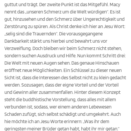
guttut und trägt. Der zweite Punkt ist das Mitgefühl. Macy
nennt das „unseren Schmerz um die Welt würdigen“. Es ist
gut, hinzusehen und den Schmerz über Ungerechtigkeit und
Zerstörung zu spüren. Als Christ denke ich hier an Jesu Wort:
„selig sind die Trauernden“. Die vorausgegangene
Dankbarkeit stärkt uns hierbei und bewahrt uns vor
Verzweiflung. Doch bleiben wir beim Schmerz nicht stehen,
sondern suchen Ausdruck und Hilfe. Nun kommt Schritt drei:
Die Welt mit neuen Augen sehen. Das genaue Hinschauen
eröffnet neue Möglichkeiten. Ein Schlüssel zu dieser neuen
Sicht ist, dass die Interessen des Selbst nicht zu klein gedacht
werden. Sozusagen, dass der eigne Vorteil und der Vorteil
und Gewinn aller zusammenfallen. Hinter diesem Konzept
steht die buddhistische Vorstellung, dass alles mit allem
verbunden ist, sodass, wer einem anderen Lebewesen
Schaden zufügt, sich selbst schädigt und umgekehrt. Auch
hie möchte ich an Jesu Worte erinnern: „Was ihr dem
geringsten meiner Brüder getan habt, habt ihr mir getan.“