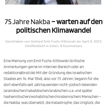
75 Jahre Nakba
– warten auf den
politischen Klimawandel
Geschrieben von
Gerhard Emil Fuchs-Kittowski
am
April 8, 2023
.
zu
Veröffentlicht in
Intern
.
8 Kommentare
75
Jahre
Nakba
Eine Meinung von Emil Fuchs-Kittowski (kritische
–
Anmerkungen gerne im internen Bereich oder an:
warten
redaktion@brsd.de) Mit der Gründung des israelischen
auf
den
Staates am 14. Mai 1948, also vor 75 Jahren, begann für die
politischen
dort ebenfalls seit Jahrtausenden nicht-jüdisch lebenden
Klimawandel
(aramäischen/nabatäischen/arabischen u.a. und später
hashemitischen/wohabitischen/moslemischen) Menschen –
die Nakba, was übersetzt, die Katastrophe, das Unglück, die