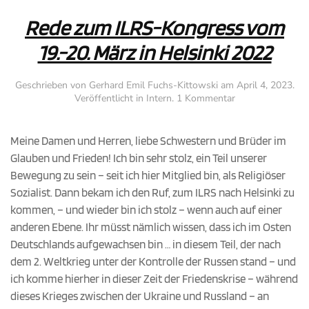
Rede zum ILRS-Kongress vom
19.-20. März in Helsinki 2022
Geschrieben von
Gerhard Emil Fuchs-Kittowski
am
April 4, 2023
.
zu
Veröffentlicht in
Intern
.
1 Kommentar
Rede
zum
ILRS-
Meine Damen und Herren, liebe Schwestern und Brüder im
Kongress
Glauben und Frieden! Ich bin sehr stolz, ein Teil unserer
vom
Bewegung zu sein – seit ich hier Mitglied bin, als Religiöser
19.-20.
März
Sozialist. Dann bekam ich den Ruf, zum ILRS nach Helsinki zu
in
kommen, – und wieder bin ich stolz – wenn auch auf einer
Helsinki
anderen Ebene. Ihr müsst nämlich wissen, dass ich im Osten
2022
Deutschlands aufgewachsen bin … in diesem Teil, der nach
dem 2. Weltkrieg unter der Kontrolle der Russen stand – und
ich komme hierher in dieser Zeit der Friedenskrise – während
dieses Krieges zwischen der Ukraine und Russland – an