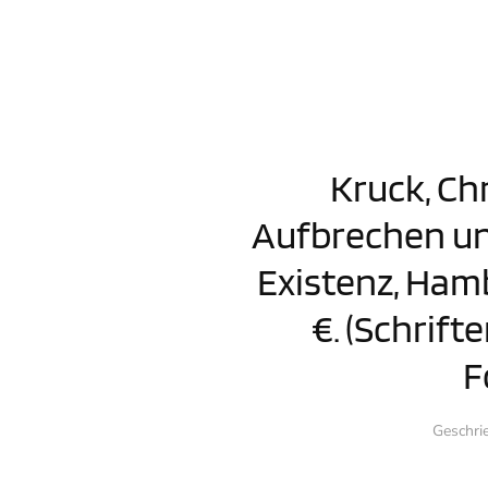
Kruck, Chr
Aufbrechen un
Existenz, Hamb
€. (Schrif
F
Geschri