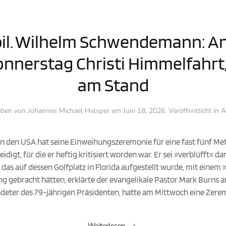
habil. Wilhelm Schwendemann: A
nnerstag Christi Himmelfahrt
am Stand
eben von
Johannes Michael Helsper
am
Juni 18, 2026
. Veröffentlicht in
A
 in den USA hat seine Einweihungszeremonie für eine fast fünf M
igt, für die er heftig kritisiert worden war. Er sei »verblüfft« dar
as auf dessen Golfplatz in Florida aufgestellt wurde, mit einem
gebracht hätten, erklärte der evangelikale Pastor Mark Burns am
ndeter des 79-jährigen Präsidenten, hatte am Mittwoch eine Zeremo
Weiterlesen