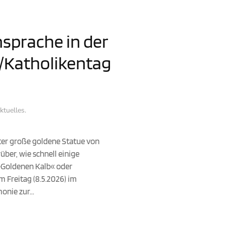
nsprache in der
/Katholikentag
ktuelles
.
eter große goldene Statue von
über, wie schnell einige
 »Goldenen Kalb« oder
 Freitag (8.5.2026) im
nie zur...