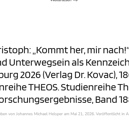
istoph: „Kommt her, mir nach!“ 
d Unterwegsein als Kennzeiche
urg 2026 (Verlag Dr. Kovac), 18
tenreihe THEOS. Studienreihe T
orschungsergebnisse, Band 18
eben von
Johannes Michael Helsper
am
Mai 21, 2026
. Veröffentlicht in
A