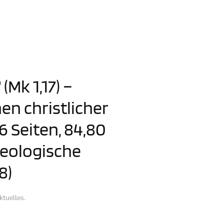
(Mk 1,17) –
n christlicher
6 Seiten, 84,80
heologische
8)
ktuelles
.